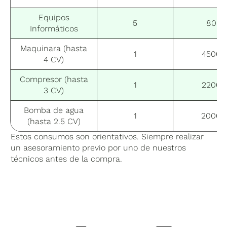
Equipos
5
80
Informáticos
Maquinara (hasta
1
4500
4 CV)
Compresor (hasta
1
2200
3 CV)
Bomba de agua
1
2000
(hasta 2.5 CV)
Estos consumos son orientativos. Siempre realizar
un asesoramiento previo por uno de nuestros
técnicos antes de la compra.