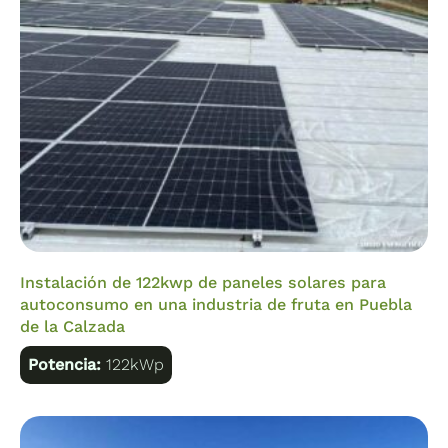
que conectar el Cerbo GX con un único cable. La
pantalla GX Touch 50 tiene un diseño resistente al
agua, una configuración apta para su montaje en la
parte superior y es fácil de instalar.
Instalación de 122kwp de paneles solares para
autoconsumo en una industria de fruta en Puebla
de la Calzada
Potencia:
122kWp