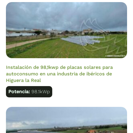
Instalación de 98,1kwp de placas solares para
autoconsumo en una industria de ibéricos de
Higuera la Real
Potencia:
98.1kWp
GX Touch 50: pantalla acesoria
GX Touch 50 es una pantalla accesoria para el Cerbo
GX. Esta pantalla táctil de cinco pulgadas
proporciona una visión instantánea de su sistema y
permite hacer ajustes en la configuración. Solo tiene