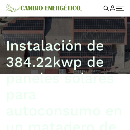
Instalación de
384.22kwp de
paneles solares
para
autoconsumo en
un matadero de