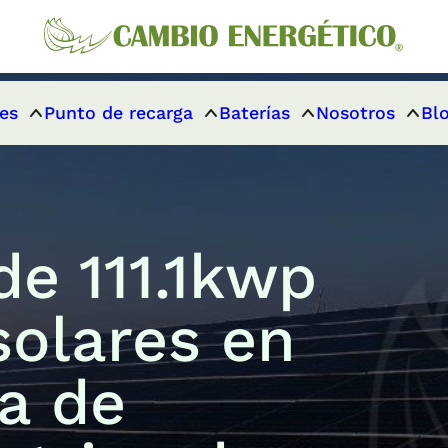
es
Punto de recarga
Baterías
Nosotros
Bl
de 111.1kwp
solares en
ia de