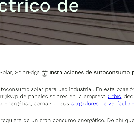
ctrico de
Solar, SolarEdge
Instalaciones de Autoconsumo 
utoconsumo solar para uso industrial. En esta ocasi
111,1kWp de paneles solares en la empresa
Orbis
, ded
ncia energética, como son sus
cargadores de vehículo el
co requiere de un gran consumo energético. De ahí q