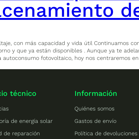
acenamiento de
ltaje, con más capacidad y vida útil Continuamos co
 horno y que ya están disponibles . Aunque ya te ade
 autoconsumo fotovoltaico, hoy nos centraremos en e
cio técnico
Información
cias
Quiénes somos
oría de energía solar
Gastos de envío
ud de reparación
Política de devoluciones