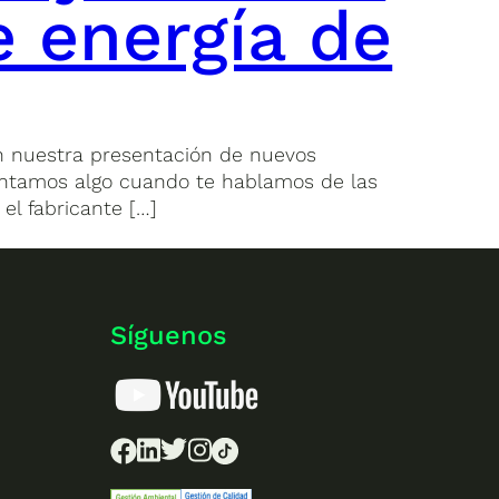
 energía de
n nuestra presentación de nuevos
lantamos algo cuando te hablamos de las
l fabricante […]
Síguenos