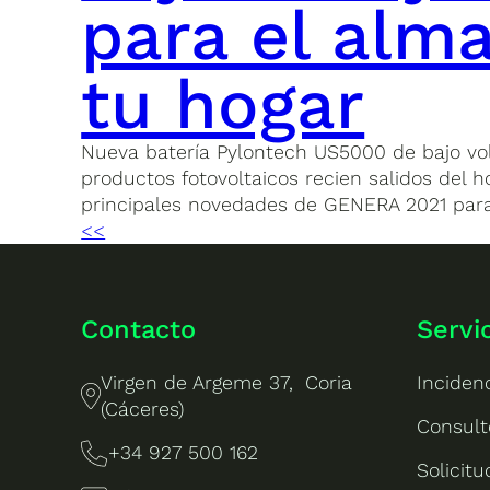
para el alm
tu hogar
Nueva batería Pylontech US5000 de bajo vo
productos fotovoltaicos recien salidos del
principales novedades de GENERA 2021 para
<<
Contacto
Servi
Virgen de Argeme 37, Coria
Inciden
(Cáceres)
Consult
+34 927 500 162
Solicit