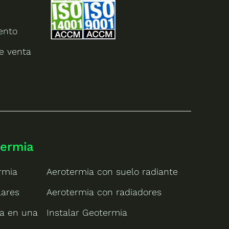
ento
e venta
termia
rmia
Aerotermia con suelo radiante
lares
Aerotermia con radiadores
ia en una
Instalar Geotermia