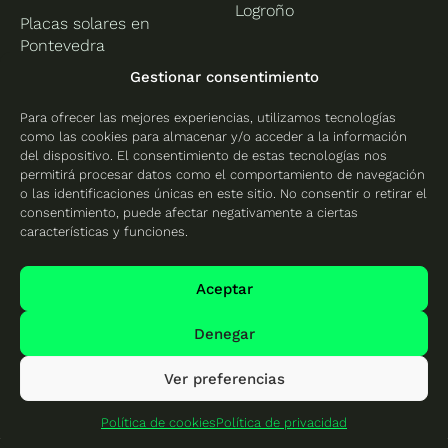
Logroño
Placas solares en
Pontevedra
Gestionar consentimiento
Madrid
Murcia
Para ofrecer las mejores experiencias, utilizamos tecnologías
Placas solares en Madrid
Placas solares en Murcia
como las cookies para almacenar y/o acceder a la información
Placas solares en Rivas
del dispositivo. El consentimiento de estas tecnologías nos
permitirá procesar datos como el comportamiento de navegación
Vaciamadrid
o las identificaciones únicas en este sitio. No consentir o retirar el
consentimiento, puede afectar negativamente a ciertas
Valencia
características y funciones.
Placas solares en
Alicante
Aceptar
Placas solares en
Denegar
Castellón
Placas solares en
Ver preferencias
Valencia
Política de cookies
Política de privacidad