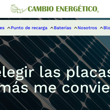
es
Punto de recarga
Baterías
Nosotros
Bl
egir las placa
más me convi