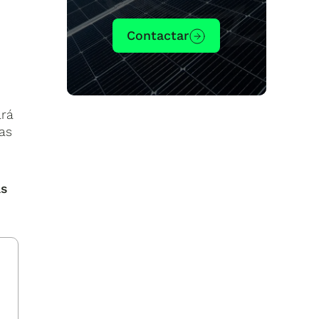
Contactar
ará
as
as