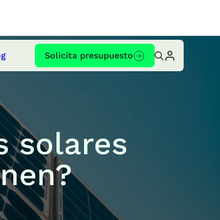
og
Solicita presupuesto
s solares
enen?