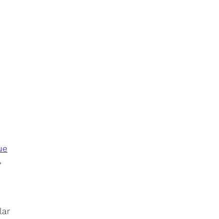
ue
,
lar