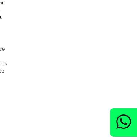
ar
n
s
de
res
to