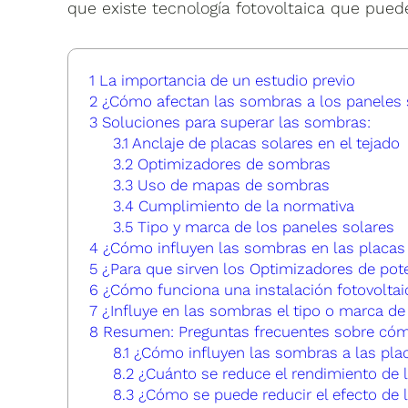
que existe tecnología fotovoltaica que pued
1
La importancia de un estudio previo
2
¿Cómo afectan las sombras a los paneles 
3
Soluciones para superar las sombras:
3.1
Anclaje de placas solares en el tejado
3.2
Optimizadores de sombras
3.3
Uso de mapas de sombras
3.4
Cumplimiento de la normativa
3.5
Tipo y marca de los paneles solares
4
¿Cómo influyen las sombras en las placas s
5
¿Para que sirven los Optimizadores de pot
6
¿Cómo funciona una instalación fotovoltai
7
¿Influye en las sombras el tipo o marca de 
8
Resumen: Preguntas frecuentes sobre cómo
8.1
¿Cómo influyen las sombras a las pla
8.2
¿Cuánto se reduce el rendimiento de l
8.3
¿Cómo se puede reducir el efecto de 