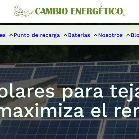
es
Punto de recarga
Baterías
Nosotros
Bl
olares para te
maximiza el re