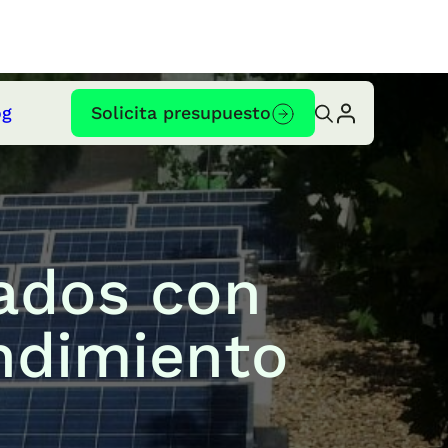
og
Solicita presupuesto
jados con
ndimiento