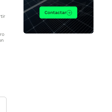
Contactar
tir
ero
on