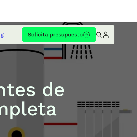
og
Solicita presupuesto
ntes de
mpleta