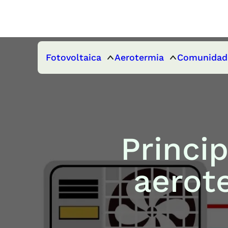
Fotovoltaica
Aerotermia
Comunidad
Princi
aerot