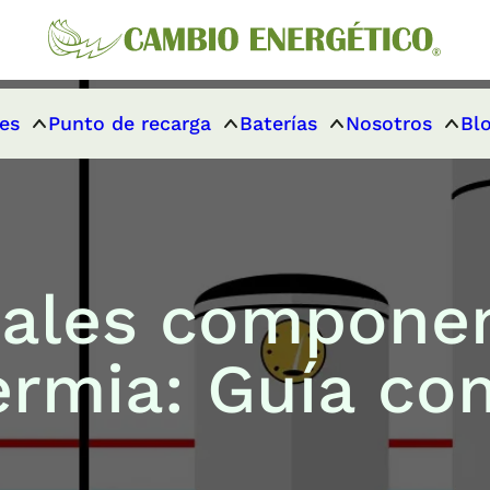
es
Punto de recarga
Baterías
Nosotros
Bl
pales compone
ermia: Guía co