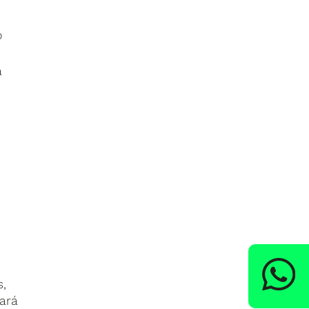
o
a
s,
ará