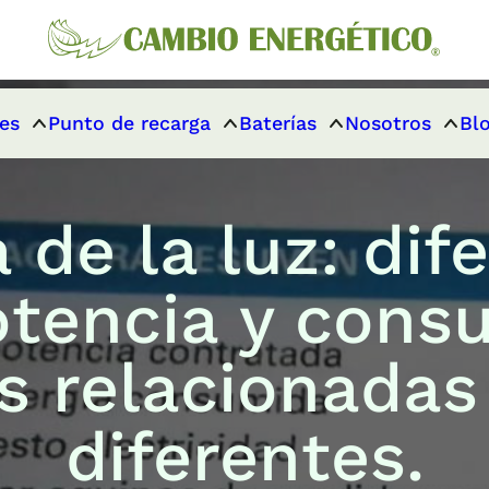
es
Punto de recarga
Baterías
Nosotros
Bl
 de la luz: dif
otencia y cons
s relacionadas
diferentes.