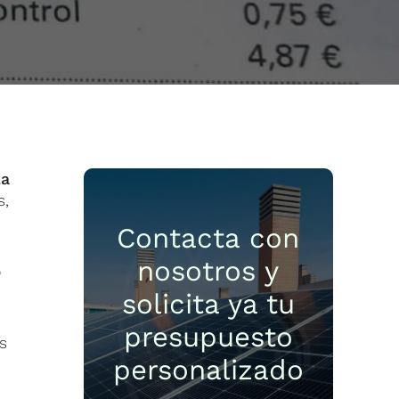
la
s,
Contacta con
nosotros y
o
solicita ya tu
presupuesto
s
personalizado