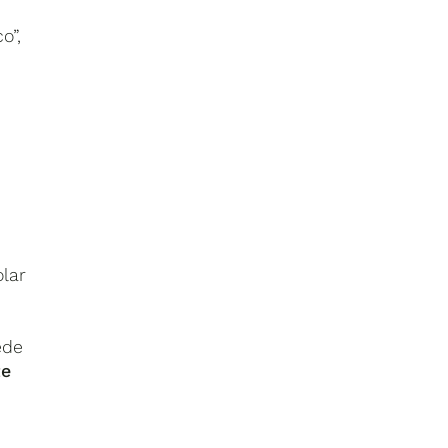
o”,
lar
ede
te