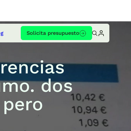
og
Solicita presupuesto
erencias
umo. dos
 pero