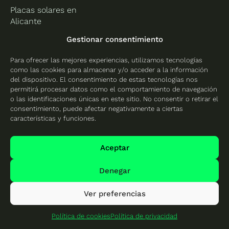
Placas solares en
Alicante
Placas solares en
Gestionar consentimiento
Castellón
Para ofrecer las mejores experiencias, utilizamos tecnologías
Placas solares en
como las cookies para almacenar y/o acceder a la información
Valencia
del dispositivo. El consentimiento de estas tecnologías nos
permitirá procesar datos como el comportamiento de navegación
o las identificaciones únicas en este sitio. No consentir o retirar el
consentimiento, puede afectar negativamente a ciertas
características y funciones.
Protección de datos
Política de cookies
Aceptar
Mapa del sitio
Denegar
Ver preferencias
© 2026 Cambio Energético - Todos los derechos
reservados
Política de cookies
Política de privacidad