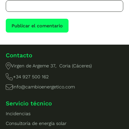
Contacto
Virgen de Argeme 37, Coria (Cáceres)
+34 927 500 162
info@cambioenergetico.com
Servicio técnico
Incidencias
Consultoría de energía solar