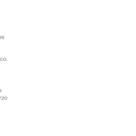
es
co.
,
e
rzo