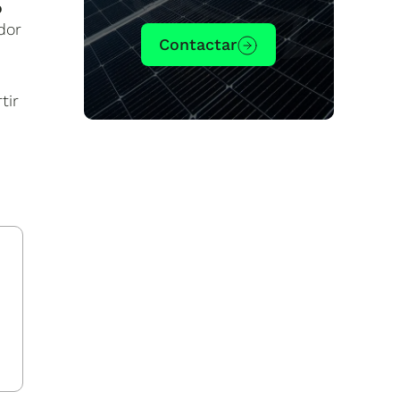
o
dor
Contactar
tir