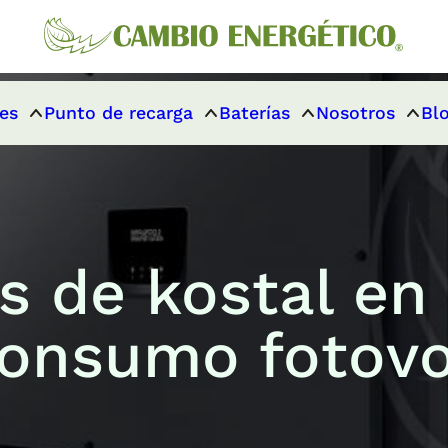
es
Punto de recarga
Baterías
Nosotros
Bl
 de kostal en
onsumo fotovo