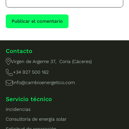
Contacto
Virgen de Argeme 37, Coria (Cáceres)
+34 927 500 162
info@cambioenergetico.com
Servicio técnico
Incidencias
Consultoría de energía solar
Solicitud de reparación