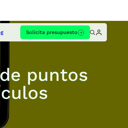
og
Solicita presupuesto
 de puntos
ículos