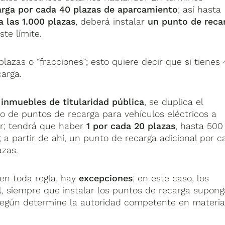
arga por cada 40 plazas de aparcamiento
; así hasta
a las 1.000 plazas
, deberá instalar
un punto de reca
te límite.
azas o “fracciones”; esto quiere decir que si tienes 
carga.
s
inmuebles de titularidad pública
, se duplica el
 de puntos de recarga para vehículos eléctricos a
ar; tendrá que haber
1 por cada 20 plazas
, hasta 500
; a partir de ahí, un punto de recarga adicional por c
azas.
n toda regla, hay
excepciones
; en este caso, los
l
, siempre que instalar los puntos de recarga supong
 según determine la autoridad competente en materi