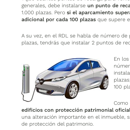
generales, debe instalarse
un punto de rec
1.000 plazas. Pero
si el aparcamiento super
adicional por cada 100 plazas
que supere es
A su vez, en el RDL se habla de número de pl
plazas, tendrás que instalar 2 puntos de re
En lo
número
instal
plazas
100 pl
Como e
edificios con protección patrimonial oficia
una alteración importante en el inmueble,
de protección del patrimonio.