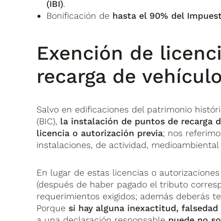
(IBI)
.
Bonificación de
hasta el 90% del Impuest
Exención de licenc
recarga de vehículo
Salvo en edificaciones del patrimonio históri
(BIC),
la instalación de puntos de recarga d
licencia o autorización previa
; nos referim
instalaciones, de actividad, medioambiental 
En lugar de estas licencias o autorizaciones
(después de haber pagado el tributo corresp
requerimientos exigidos; además deberás t
Porque
si hay alguna inexactitud, falseda
a una declaración responsable
puede no so