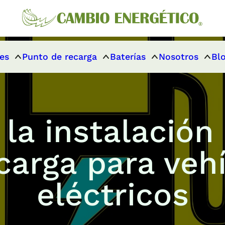
es
Punto de recarga
Baterías
Nosotros
Bl
 la instalación
carga para veh
eléctricos