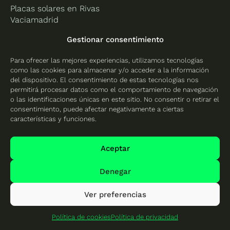
Placas solares en Rivas
Vaciamadrid
Gestionar consentimiento
Valencia
Placas solares en
Para ofrecer las mejores experiencias, utilizamos tecnologías
como las cookies para almacenar y/o acceder a la información
Alicante
del dispositivo. El consentimiento de estas tecnologías nos
Placas solares en
permitirá procesar datos como el comportamiento de navegación
Castellón
o las identificaciones únicas en este sitio. No consentir o retirar el
consentimiento, puede afectar negativamente a ciertas
Placas solares en
características y funciones.
Valencia
Aceptar
Denegar
Protección de datos
Política de cookies
Ver preferencias
Mapa del sitio
Política de cookies
Política de privacidad