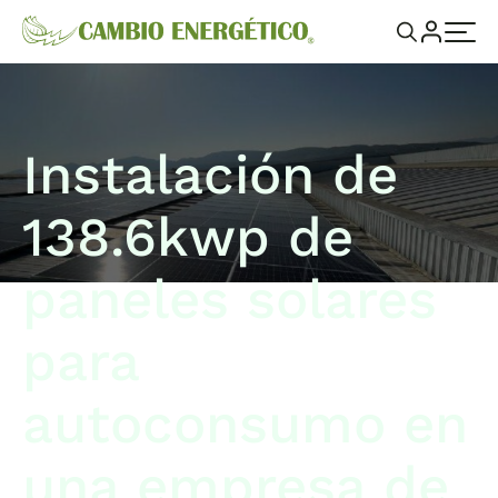
Instalación de
138.6kwp de
paneles solares
para
autoconsumo en
una empresa de