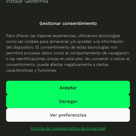
Instalar Geotermia
Gestionar consentimiento
Delegaciones y oficinas
Para ofrecer las mejores experiencias, utilizamos tecnologías
como las cookies para almacenar y/o acceder a la información
Andalucía
Aragón
del dispositivo. El consentimiento de estas tecnologías nos
permitirá procesar datos como el comportamiento de navegación
Placas solares en Sevilla
Placas solares en
o las identificaciones únicas en este sitio. No consentir o retirar el
Zaragoza
consentimiento, puede afectar negativamente a ciertas
Placas solares en Cádiz
características y funciones.
Placas solares en
Córdoba
Aceptar
Placas solares en Almería
Denegar
Placas solares en
Granada
Ver preferencias
Placas solares en Huelva
Política de cookies
Política de privacidad
Placas solares en Jaén