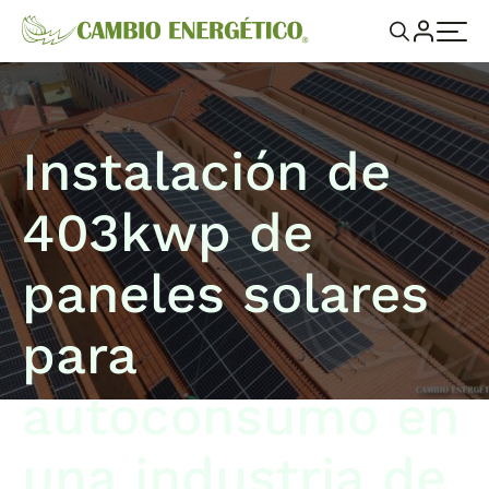
Instalación de
403kwp de
paneles solares
para
autoconsumo en
una industria de