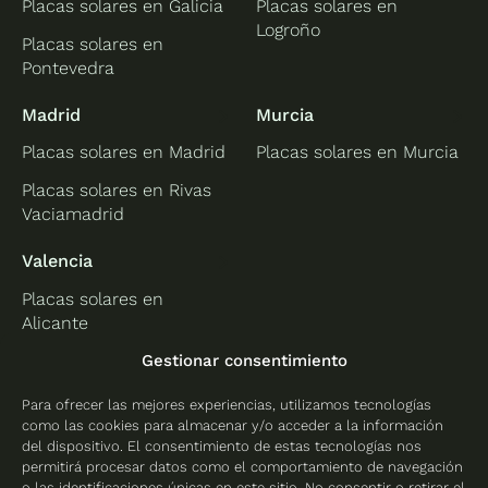
Placas solares en Galicia
Placas solares en
Logroño
Placas solares en
Pontevedra
Madrid
Murcia
Placas solares en Madrid
Placas solares en Murcia
Placas solares en Rivas
Vaciamadrid
Valencia
Placas solares en
Alicante
Placas solares en
Gestionar consentimiento
Castellón
Para ofrecer las mejores experiencias, utilizamos tecnologías
Placas solares en
como las cookies para almacenar y/o acceder a la información
Valencia
del dispositivo. El consentimiento de estas tecnologías nos
permitirá procesar datos como el comportamiento de navegación
o las identificaciones únicas en este sitio. No consentir o retirar el