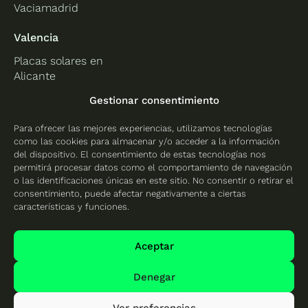
Vaciamadrid
Valencia
Placas solares en
Alicante
Placas solares en
Gestionar consentimiento
Castellón
Para ofrecer las mejores experiencias, utilizamos tecnologías
Placas solares en
como las cookies para almacenar y/o acceder a la información
Valencia
del dispositivo. El consentimiento de estas tecnologías nos
permitirá procesar datos como el comportamiento de navegación
o las identificaciones únicas en este sitio. No consentir o retirar el
consentimiento, puede afectar negativamente a ciertas
características y funciones.
Protección de datos
Política de cookies
Aceptar
Mapa del sitio
Denegar
Ver preferencias