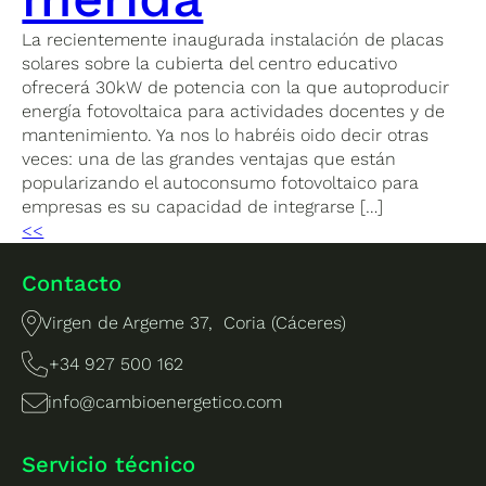
La recientemente inaugurada instalación de placas
solares sobre la cubierta del centro educativo
ofrecerá 30kW de potencia con la que autoproducir
energía fotovoltaica para actividades docentes y de
mantenimiento. Ya nos lo habréis oido decir otras
veces: una de las grandes ventajas que están
popularizando el autoconsumo fotovoltaico para
empresas es su capacidad de integrarse […]
<<
Contacto
Virgen de Argeme 37, Coria (Cáceres)
+34 927 500 162
info@cambioenergetico.com
Servicio técnico