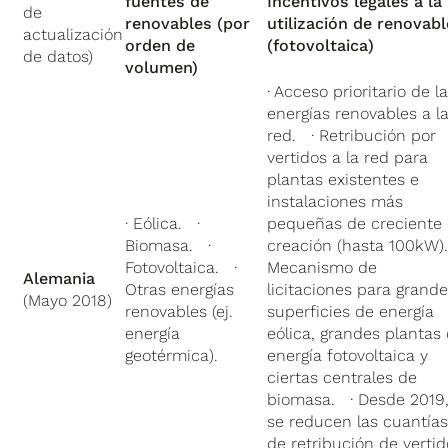
fuentes de
Incentivos legales a la
de
renovables (por
utilización de renovab
actualización
orden de
(fotovoltaica)
de datos)
volumen)
· Acceso prioritario de l
energías renovables a l
red. · Retribución por
vertidos a la red para
plantas existentes e
instalaciones más
· Eólica. ·
pequeñas de creciente
Biomasa. ·
creación (hasta 100kW)
Fotovoltaica. ·
Mecanismo de
Alemania
Otras energías
licitaciones para grand
(Mayo 2018)
renovables (ej.
superficies de energía
energía
eólica, grandes plantas
geotérmica).
energía fotovoltaica y
ciertas centrales de
biomasa. · Desde 2019
se reducen las cuantía
de retribución de vertid