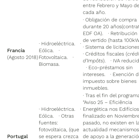
entre Febrero y Mayo d
cada año.
· Obligación de compra
durante 20 años(contra
EDF OA). · Retribución
de vertido (hasta 100
· Hidroeléctrica. ·
· Sistema de licitacion
Francia
Eólica. ·
· Créditos fiscales (
crédi
(Agosto 2018)
Fotovoltaica. ·
d’Impôts
). · IVA reducid
Biomasa.
· Eco-préstamos sin
intereses. · Exención d
impuesto sobre bienes
inmuebles.
· Tras el fin del program
“Aviso 25 – Eficiência
· Hidroeléctrica. ·
Energética nos Edifícios
Eólica. · Otras
finalizado en Noviembr
fuentes:
pasado, no existen en l
fotovoltaica, (que
actualidad mecanismo
Portugal
se espera crezca
de apoyo a la generaci