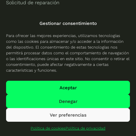
Solicitud de reparación
Información
Gestionar consentimiento
Quiénes somos
Para ofrecer las mejores experiencias, utilizamos tecnologías
Gastos de envío
como las cookies para almacenar y/o acceder a la información
del dispositivo. El consentimiento de estas tecnologías nos
Política de devoluciones
permitirá procesar datos como el comportamiento de navegación
o las identificaciones únicas en este sitio. No consentir o retirar el
Canal de denuncias
consentimiento, puede afectar negativamente a ciertas
características y funciones.
Formulario de desestimiento
Condiciones generales de venta y servicios
Aceptar
Nos apoyan
Denegar
Síguenos
Ver preferencias
Política de cookies
Política de privacidad