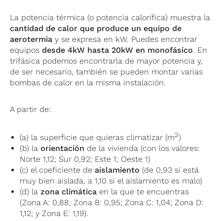
La potencia térmica (o potencia calorífica) muestra la
cantidad de calor que produce un equipo de
aerotermia
y se expresa en kW. Puedes encontrar
equipos
desde 4kW hasta 20kW en monofásico
. En
trifásica podemos encontrarla de mayor potencia y,
de ser necesario, también se pueden montar varias
bombas de calor en la misma instalación.
A partir de:
2
(a) la superficie que quieras climatizar (m
)
(b) la
orientación
de la vivienda (con los valores:
Norte 1,12; Sur 0,92; Este 1; Oeste 1)
(c) el coeficiente de
aislamiento
(de 0,93 si está
muy bien aislada, a 1,10 si el aislamiento es malo)
(d) la
zona climática
en la que te encuentras
(Zona A: 0,88; Zona B: 0,95; Zona C: 1,04; Zona D:
1,12; y Zona E: 1,19).