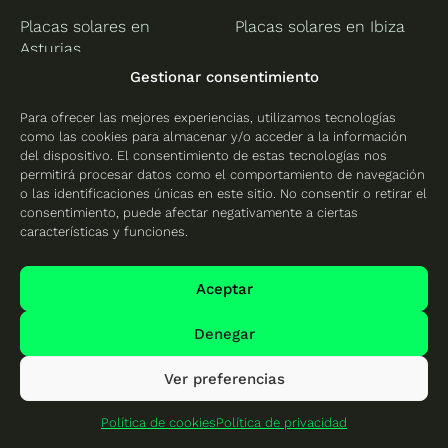
Placas solares en
Placas solares en Ibiza
Asturias
Placas solares en
Gestionar consentimiento
Placas solares en Gijón
Mallorca
Para ofrecer las mejores experiencias, utilizamos tecnologías
Islas Canarias
Cantabria
como las cookies para almacenar y/o acceder a la información
del dispositivo. El consentimiento de estas tecnologías nos
Placas solares en
Placas solares en
permitirá procesar datos como el comportamiento de navegación
Tenerife
Cantabria
o las identificaciones únicas en este sitio. No consentir o retirar el
consentimiento, puede afectar negativamente a ciertas
Placas solares en
características y funciones.
Santander
Castilla-La Mancha
Castilla y León
Aceptar
Placas solares en Ciudad
Placas solares en Ávila
Denegar
Real
Placas solares en León
Placas solares en
Ver preferencias
Placas solares en
Albacete
Palencia
Política de cookies
Política de privacidad
Placas solares en
Placas solares en