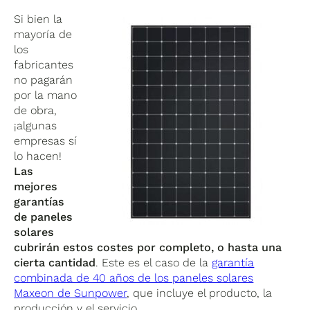
Si bien la
mayoría de
los
fabricantes
no pagarán
por la mano
de obra,
¡algunas
empresas sí
lo hacen!
Las
mejores
garantías
de paneles
solares
cubrirán estos costes por completo, o hasta una
cierta cantidad
. Este es el caso de la
garantía
combinada de 40 años de los paneles solares
Maxeon de Sunpower
, que incluye el producto, la
producción y el servicio.