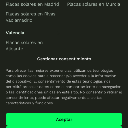
Placas solares en Madrid
Placas solares en Murcia
Placas solares en Rivas
Vaciamadrid
Valencia
Placas solares en
Alicante
Placas solares en
Gestionar consentimiento
Castellón
Para ofrecer las mejores experiencias, utilizamos tecnologías
Placas solares en
como las cookies para almacenar y/o acceder a la información
Valencia
del dispositivo. El consentimiento de estas tecnologías nos
permitirá procesar datos como el comportamiento de navegación
o las identificaciones únicas en este sitio. No consentir o retirar el
consentimiento, puede afectar negativamente a ciertas
características y funciones.
Protección de datos
Política de cookies
Aceptar
Mapa del sitio