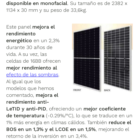
disponible en monofacial
. Su tamaño es de 2382 x
1134 x 30 mm y su peso de 33,6kg.
Este panel
mejora el
rendimiento
energético
en un 2,3%
durante 30 años de
vida. A su vez, las
celdas de 16BB ofrecen
mejor rendimiento al
efecto de las sombras
.
Al igual que los
modelos que hemos
comentado,
mejora el
rendimiento anti-
LeTID y anti-PID
, ofreciendo un
mejor coeficiente
de temperatura
(-0.29%/°C), lo que se traduce en un
1% más energía en climas cálidos. También
reduce el
BOS en un 1,3% y el LCOE en un 1,5%
, mejorando el
retorno de la inversión en un 3,4%.