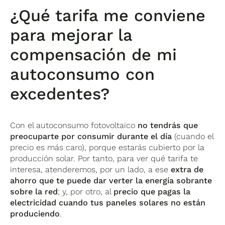
propia energía reduce la dependencia de
¿Qué tarifa me conviene
proveedores y protege contra aumentos de
precios.
para mejorar la
Autoconsumo inteligente: Utilizar baterías
virtuales optimiza el rendimiento de la energía
compensación de mi
producida.
autoconsumo con
excedentes?
Con el autoconsumo fotovoltaico
no tendrás que
preocuparte por consumir durante el día
(cuando el
precio es más caro), porque estarás cubierto por la
producción solar. Por tanto, para ver qué tarifa te
interesa, atenderemos, por un lado, a ese
extra de
ahorro que te puede dar verter la energía sobrante
sobre la red
; y, por otro, al
precio que pagas la
electricidad cuando tus paneles solares no están
produciendo
.