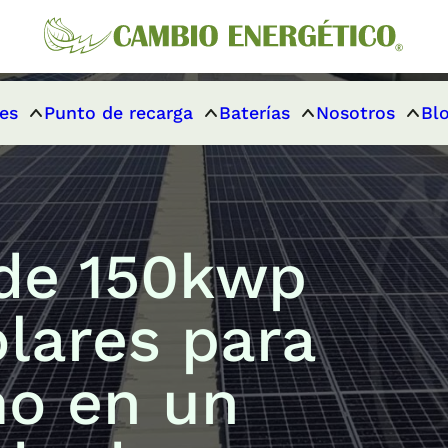
es
Punto de recarga
Baterías
Nosotros
Bl
 de 150kwp
olares para
o en un