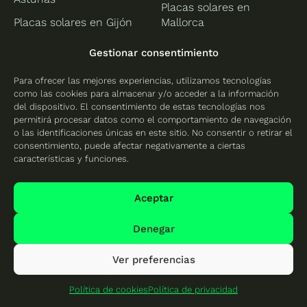
Placas solares en
Placas solares en Gijón
Mallorca
Islas Canarias
Cantabria
Gestionar consentimiento
Placas solares en
Placas solares en
Para ofrecer las mejores experiencias, utilizamos tecnologías
Tenerife
Cantabria
como las cookies para almacenar y/o acceder a la información
del dispositivo. El consentimiento de estas tecnologías nos
Placas solares en
permitirá procesar datos como el comportamiento de navegación
Santander
o las identificaciones únicas en este sitio. No consentir o retirar el
consentimiento, puede afectar negativamente a ciertas
Castilla-La Mancha
Castilla y León
características y funciones.
Placas solares en Ciudad
Placas solares en Ávila
Real
Aceptar
Placas solares en León
Placas solares en
Denegar
Placas solares en
Albacete
Palencia
Ver preferencias
Placas solares en
Placas solares en
Cuenca
Salamanca
Política de cookies
Política de privacidad
Placas solares en
Placas solares en Segovia