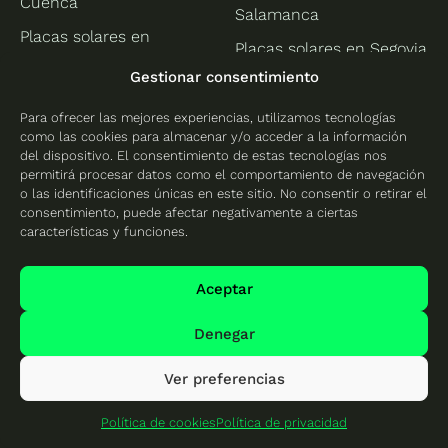
Cuenca
Salamanca
Placas solares en
Placas solares en Segovia
Guadalajara
Gestionar consentimiento
Placas solares en Soria
Placas solares en Toledo
Placas solares en
Para ofrecer las mejores experiencias, utilizamos tecnologías
Placas solares en
como las cookies para almacenar y/o acceder a la información
Valladolid
Talavera de la Reina
del dispositivo. El consentimiento de estas tecnologías nos
permitirá procesar datos como el comportamiento de navegación
Euskadi
Extremadura
o las identificaciones únicas en este sitio. No consentir o retirar el
consentimiento, puede afectar negativamente a ciertas
Placas solares en Bizkaia
Placas solares en
características y funciones.
Badajoz
Placas solares en
Euskadi
Placas solares en
Aceptar
Cáceres
Placas solares en Vizcaya
Denegar
Placas solares en
Plasencia
Ver preferencias
Galicia
La Rioja
Política de cookies
Política de privacidad
Placas solares en Galicia
Placas solares en