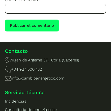
Contacto
Virgen de Argeme 37, Coria (Cáceres)
+34 927 500 162
info@cambioenergetico.com
Servicio técnico
Incidencias
Consultoría de energía solar