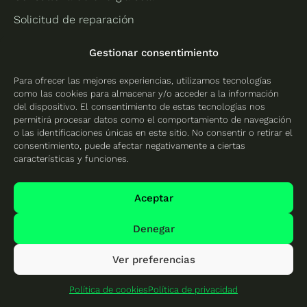
Solicitud de reparación
Gestionar consentimiento
Información
Para ofrecer las mejores experiencias, utilizamos tecnologías
Quiénes somos
como las cookies para almacenar y/o acceder a la información
Gastos de envío
del dispositivo. El consentimiento de estas tecnologías nos
permitirá procesar datos como el comportamiento de navegación
Política de devoluciones
o las identificaciones únicas en este sitio. No consentir o retirar el
consentimiento, puede afectar negativamente a ciertas
Canal de denuncias
características y funciones.
Formulario de desestimiento
Aceptar
Condiciones generales de venta y servicios
Nos apoyan
Denegar
Ver preferencias
Síguenos
Política de cookies
Política de privacidad