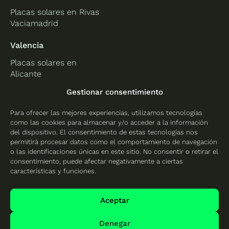
Placas solares en Rivas
Vaciamadrid
Valencia
Placas solares en
Alicante
Placas solares en
Gestionar consentimiento
Castellón
Para ofrecer las mejores experiencias, utilizamos tecnologías
Placas solares en
como las cookies para almacenar y/o acceder a la información
Valencia
del dispositivo. El consentimiento de estas tecnologías nos
permitirá procesar datos como el comportamiento de navegación
o las identificaciones únicas en este sitio. No consentir o retirar el
consentimiento, puede afectar negativamente a ciertas
características y funciones.
Protección de datos
Política de cookies
Aceptar
Mapa del sitio
Denegar