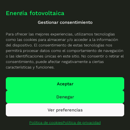
Energía fotovoltaica
Gestionar consentimiento
Instalar placas solares en casa
Instalación fotovoltaica industrial
Para ofrecer las mejores experiencias, utilizamos tecnologías
como las cookies para almacenar y/o acceder a la información
Instalaciones aisladas
del dispositivo. El consentimiento de estas tecnologías nos
permitirá procesar datos como el comportamiento de navegación
Batería de litio
o las identificaciones únicas en este sitio. No consentir o retirar el
consentimiento, puede afectar negativamente a ciertas
Instalar placas solares en una comunidad de vecinos
características y funciones.
Autoconsumo colectivo
Aceptar
Comunidades energéticas
Denegar
Acumulación para empresas
Ver preferencias
Alquiler de cubiertas
Bonificaciones IBI instalar paneles solares
Política de cookies
Política de privacidad